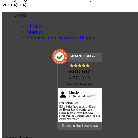
Verfügung.
Shop
Filialen
Marken
Versand- und Bezahlmethoden
AUSGEZEICHNET
.org
Kundenbewertungen
SEHR GUT
4.97
/ 5.00
120 Bewertungen
Checky
11.07.2024
Mehr
Top Verkäufer
Habe Rolex Yachtmaster 40 mm
bei Herrn Saro Gekauft / top
Beratung sehr netter Kontakt /
gerne wieder 5 Sterne Kann ich nur
weiter empfehlen
Hinweis zu den Bewertungen
Unternehmen