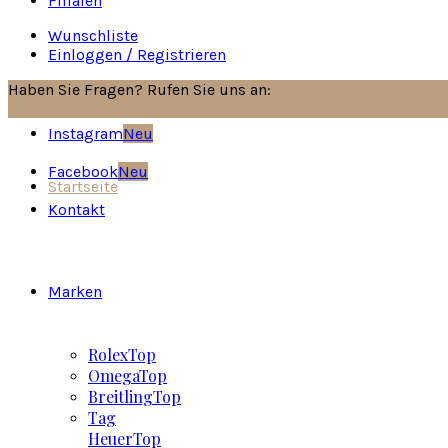
Filialen
Wunschliste
Einloggen / Registrieren
Haben Sie Fragen? Rufen Sie uns an:
030/8517751
Instagram
Neu
Facebook
Neu
Startseite
Kontakt
Marken
Rolex
Top
Omega
Top
Breitling
Top
Tag
Heuer
Top