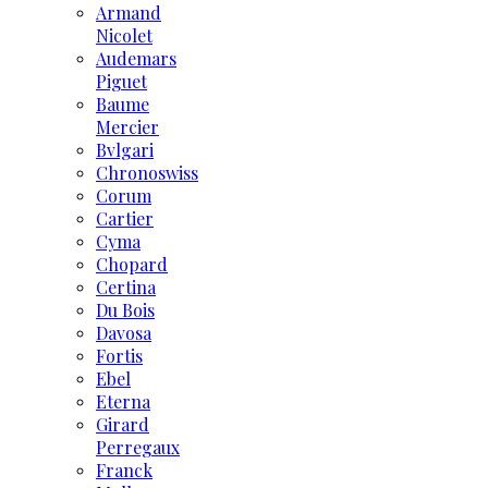
Armand
Nicolet
Audemars
Piguet
Baume
Mercier
Bvlgari
Chronoswiss
Corum
Cartier
Cyma
Chopard
Certina
Du Bois
Davosa
Fortis
Ebel
Eterna
Girard
Perregaux
Franck