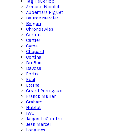
Tag Heuer
Top
Armand Nicolet
Audemars Piguet
Baume Mercier
Bvlgari
Chronoswiss
Corum
Cartier
Cyma
Chopard
Certina
Du Bois
Davosa
Fortis
Ebel
Eterna
Girard Perregaux
Franck Muller
Graham
Hublot
IWC
Jaeger LeCoultre
Jean Marcel
Longines