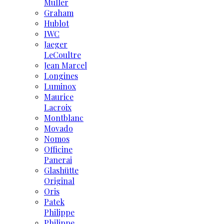
Muller
Graham
Hublot
IWC
Jaeger
LeCoultre
Jean Marcel
Longines
Luminox
Maurice
Lacroix
Montblanc
Movado
Nomos
Officine
Panerai
Glashütte
Original
Oris
Patek
Philippe
Philippe