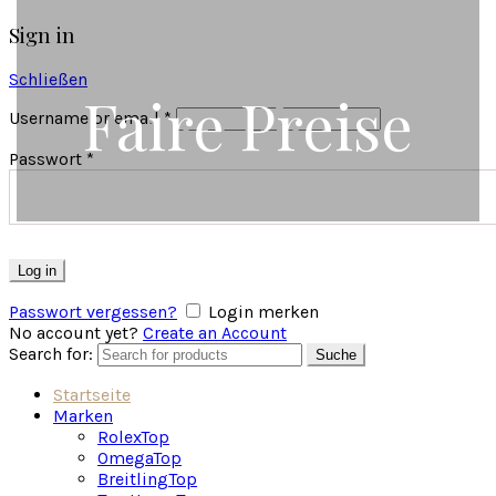
Sign in
Schließen
Faire Preise
Service
Username or email
*
Passwort
*
Log in
Passwort vergessen?
Login merken
No account yet?
Create an Account
Search for:
Suche
Startseite
Marken
Rolex
Top
Omega
Top
Breitling
Top