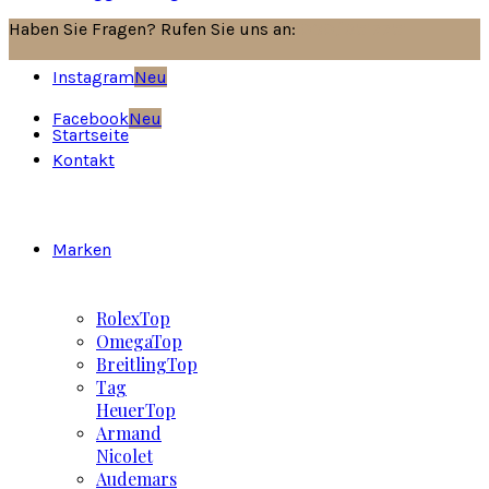
Haben Sie Fragen? Rufen Sie uns an:
030/8517751
Instagram
Neu
Facebook
Neu
Startseite
Kontakt
Marken
Rolex
Top
Omega
Top
Breitling
Top
Tag
Heuer
Top
Armand
Nicolet
Audemars