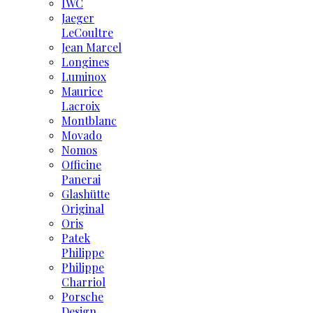
IWC
Jaeger
LeCoultre
Jean Marcel
Longines
Luminox
Maurice
Lacroix
Montblanc
Movado
Nomos
Officine
Panerai
Glashütte
Original
Oris
Patek
Philippe
Philippe
Charriol
Porsche
Design