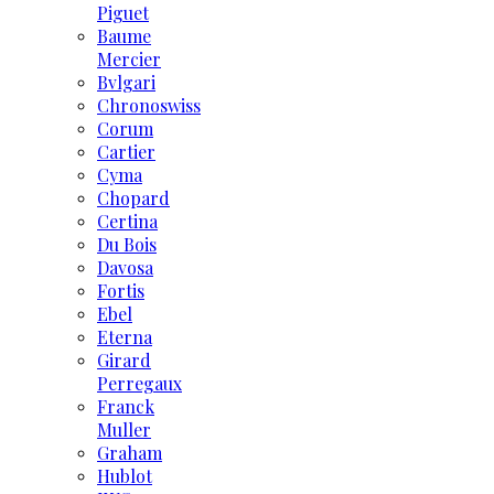
Piguet
Baume
Mercier
Bvlgari
Chronoswiss
Corum
Cartier
Cyma
Chopard
Certina
Du Bois
Davosa
Fortis
Ebel
Eterna
Girard
Perregaux
Franck
Muller
Graham
Hublot