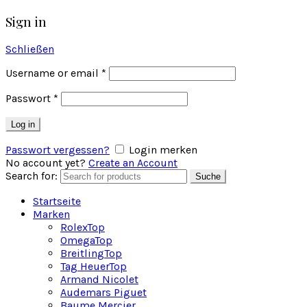
Sign in
Schließen
Username or email
*
Passwort
*
Log in
Passwort vergessen?
Login merken
No account yet?
Create an Account
Search for:
Suche
Startseite
Marken
Rolex
Top
Omega
Top
Breitling
Top
Tag Heuer
Top
Armand Nicolet
Audemars Piguet
Baume Mercier