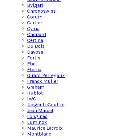
Bvlgari
Chronoswiss
Corum
Cartier
Cyma
Chopard
Certina
Du Bois
Davosa
Fortis
Ebel
Eterna
Girard Perregaux
Franck Muller
Graham
Hublot
IWC
Jaeger LeCoultre
Jean Marcel
Longines
Luminox
Maurice Lacroix
Montblanc