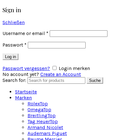
Sign in
Schließen
Username or email
*
Passwort
*
Log in
Passwort vergessen?
Login merken
No account yet?
Create an Account
Search for:
Suche
Startseite
Marken
Rolex
Top
Omega
Top
Breitling
Top
Tag Heuer
Top
Armand Nicolet
Audemars Piguet
Baume Mercier