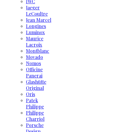
IWC
Jaeger
LeCoultre
Jean Marcel
Longines
Luminox
Maurice
Lacroix
Montblanc
Movado
Nomos
Officine
Panerai
Glashütte
Original
Oris
Patek
Philippe
Philippe
Charriol
Porsche
Design