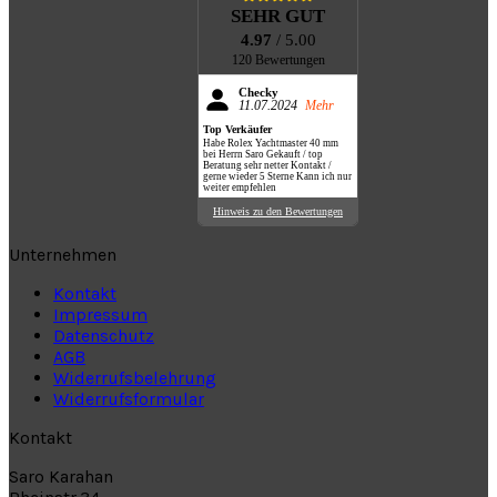
SEHR GUT
4.97
/ 5.00
120 Bewertungen
Checky
11.07.2024
Mehr
Top Verkäufer
Habe Rolex Yachtmaster 40 mm
bei Herrn Saro Gekauft / top
Beratung sehr netter Kontakt /
gerne wieder 5 Sterne Kann ich nur
weiter empfehlen
Hinweis zu den Bewertungen
Unternehmen
Kontakt
Impressum
Datenschutz
AGB
Widerrufsbelehrung
Widerrufsformular
Kontakt
Saro Karahan