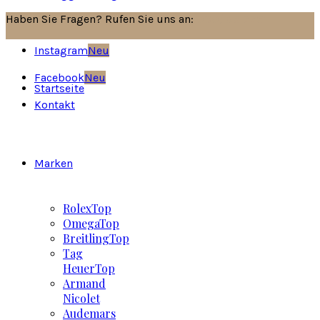
Haben Sie Fragen? Rufen Sie uns an:
030/8517751
Instagram
Neu
Facebook
Neu
Startseite
Kontakt
Marken
Rolex
Top
Omega
Top
Breitling
Top
Tag
Heuer
Top
Armand
Nicolet
Audemars