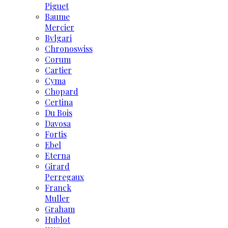
Piguet
Baume
Mercier
Bvlgari
Chronoswiss
Corum
Cartier
Cyma
Chopard
Certina
Du Bois
Davosa
Fortis
Ebel
Eterna
Girard
Perregaux
Franck
Muller
Graham
Hublot