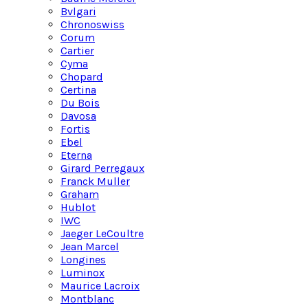
Bvlgari
Chronoswiss
Corum
Cartier
Cyma
Chopard
Certina
Du Bois
Davosa
Fortis
Ebel
Eterna
Girard Perregaux
Franck Muller
Graham
Hublot
IWC
Jaeger LeCoultre
Jean Marcel
Longines
Luminox
Maurice Lacroix
Montblanc