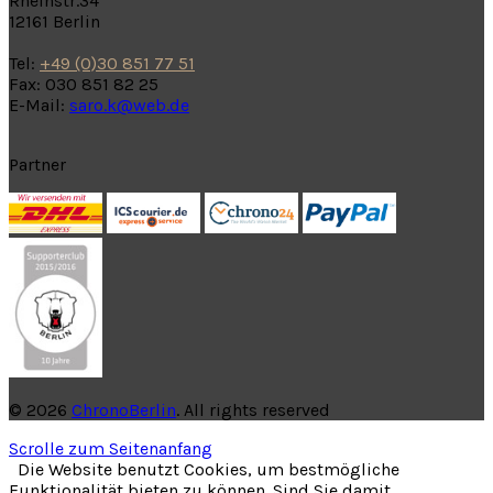
Rheinstr.34
12161 Berlin
Tel:
+49 (0)30 851 77 51
Fax: 030 851 82 25
E-Mail:
saro.k@web.de
Partner
© 2026
ChronoBerlin
. All rights reserved
Scrolle zum Seitenanfang
Die Website benutzt Cookies, um bestmögliche
Funktionalität bieten zu können. Sind Sie damit