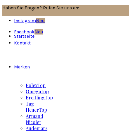
Haben Sie Fragen? Rufen Sie uns an:
030/8517751
Instagram
Neu
Facebook
Neu
Startseite
Kontakt
Marken
Rolex
Top
Omega
Top
Breitling
Top
Tag
Heuer
Top
Armand
Nicolet
Audemars