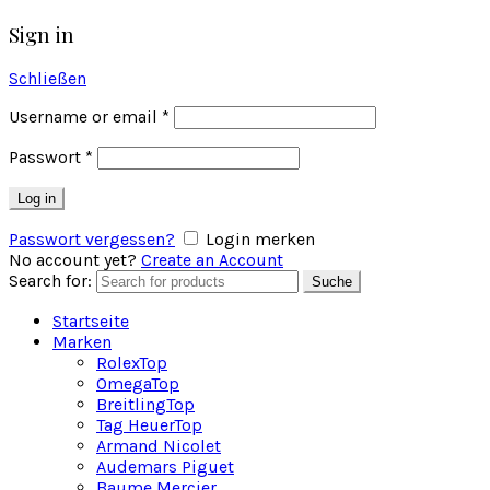
Sign in
Schließen
Username or email
*
Passwort
*
Log in
Passwort vergessen?
Login merken
No account yet?
Create an Account
Search for:
Suche
Startseite
Marken
Rolex
Top
Omega
Top
Breitling
Top
Tag Heuer
Top
Armand Nicolet
Audemars Piguet
Baume Mercier