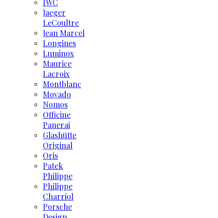
IWC
Jaeger
LeCoultre
Jean Marcel
Longines
Luminox
Maurice
Lacroix
Montblanc
Movado
Nomos
Officine
Panerai
Glashütte
Original
Oris
Patek
Philippe
Philippe
Charriol
Porsche
Design