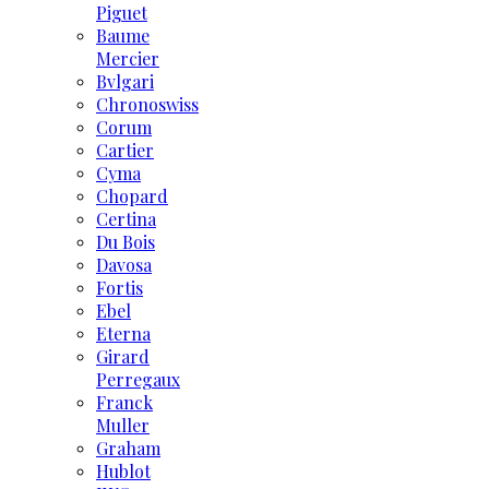
Piguet
Baume
Mercier
Bvlgari
Chronoswiss
Corum
Cartier
Cyma
Chopard
Certina
Du Bois
Davosa
Fortis
Ebel
Eterna
Girard
Perregaux
Franck
Muller
Graham
Hublot