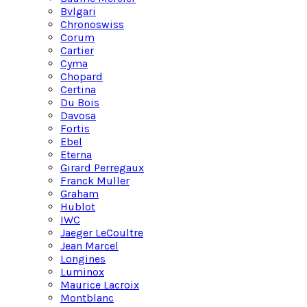
Bvlgari
Chronoswiss
Corum
Cartier
Cyma
Chopard
Certina
Du Bois
Davosa
Fortis
Ebel
Eterna
Girard Perregaux
Franck Muller
Graham
Hublot
IWC
Jaeger LeCoultre
Jean Marcel
Longines
Luminox
Maurice Lacroix
Montblanc