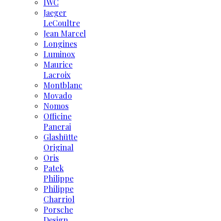
IWC
Jaeger
LeCoultre
Jean Marcel
Longines
Luminox
Maurice
Lacroix
Montblanc
Movado
Nomos
Officine
Panerai
Glashütte
Original
Oris
Patek
Philippe
Philippe
Charriol
Porsche
Design