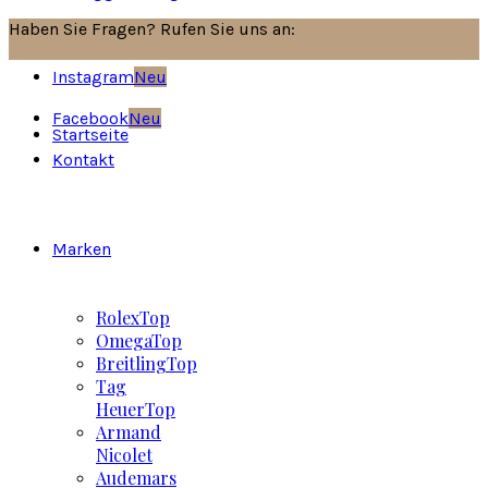
Haben Sie Fragen? Rufen Sie uns an:
030/8517751
Instagram
Neu
Facebook
Neu
Startseite
Kontakt
Marken
Rolex
Top
Omega
Top
Breitling
Top
Tag
Heuer
Top
Armand
Nicolet
Audemars