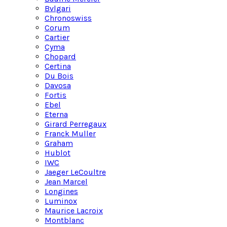
Bvlgari
Chronoswiss
Corum
Cartier
Cyma
Chopard
Certina
Du Bois
Davosa
Fortis
Ebel
Eterna
Girard Perregaux
Franck Muller
Graham
Hublot
IWC
Jaeger LeCoultre
Jean Marcel
Longines
Luminox
Maurice Lacroix
Montblanc