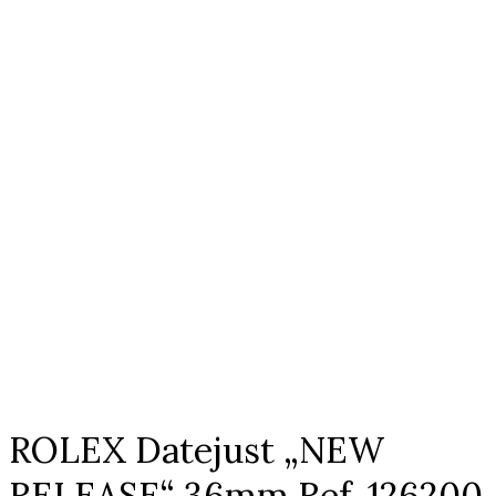
ROLEX Datejust „NEW
RELEASE“ 36mm Ref. 126200