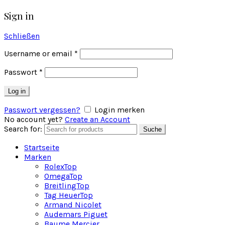
Sign in
Schließen
Username or email
*
Passwort
*
Log in
Passwort vergessen?
Login merken
No account yet?
Create an Account
Search for:
Suche
Startseite
Marken
Rolex
Top
Omega
Top
Breitling
Top
Tag Heuer
Top
Armand Nicolet
Audemars Piguet
Baume Mercier