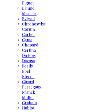
Piguet
Baume
Mercier
Bvlgari
Chronoswiss
Corum
Cartier
Cyma
Chopard
Certina
Du Bois
Davosa
Fortis
Ebel
Eterna
Girard
Perregaux
Franck
Muller
Graham
Hublot